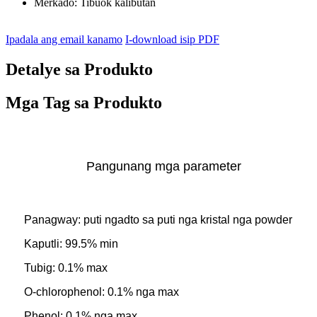
Merkado:
Tibuok kalibutan
Ipadala ang email kanamo
I-download isip PDF
Detalye sa Produkto
Mga Tag sa Produkto
Pangunang mga parameter
Panagway: puti ngadto sa puti nga kristal nga powder
Kaputli: 99.5% min
Tubig: 0.1% max
O-chlorophenol: 0.1% nga max
Phenol: 0.1% nga max