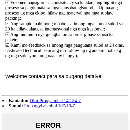
☑ Freemen nagsiguro sa consisitency sa kalidad, ang higpit nga
proseso sa pagdumala sa mga kausaban gisunod, lakip na ang
proseso ug mga ekipo, hilaw nga materyal nga mga suplay,
packing;
☑ Ang sample mahimong moabot sa imong mga kamot sulod sa
20 ka adlaw alang sa internasyonal nga mga kustomer;
☑ Ang minimum nga gidaghanon sa order gibase sa usa ka
pakete;
☑ Kami mo-feedback sa imong mga pangutana sulod sa 24 oras,
Dedicated technical team ang mo-follow up ug andam mohatag
og mga solusyon kung naa kay hangyo;
Welcome contact para sa dugang detalye!
Kaniadto:
Di-n-Propylamine 142-84-7
Sunod:
Propargyl alkohol 107-19-7