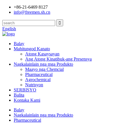
+86-21-6469 8127
info@freemen.sh.cn
English
Balay
Mahitungod Kanato
Atong Kasaysayan
Ang Atong Kinatibuk-ang Presensya
Nagkalainlain nga mga Produkto
Maayo nga Chemcial
Pharmaceutical
Agrochemical
Nutrisyon
SERBISYO
Balita
Kontaka Kami
Balay
Nagkalainlain nga mga Produkto
Pharmaceutical