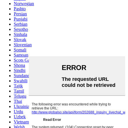
Norwegian
Pashto
Persian
Punjabi
Serbian
Sesotho
Sinhala
Slovak
Slovenian
Somali
Samoan
Scots Gaelic
Shona
Sindhi
Sundanese
Swahili
Tajik
Tamil
Telugu
Thai
Ukrainian
Urdu
Uzbek
Vietnamese
Welsh