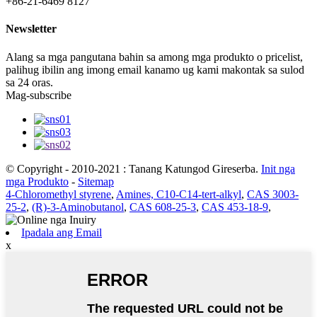
+86-21-6469 8127
Newsletter
Alang sa mga pangutana bahin sa among mga produkto o pricelist,
palihug ibilin ang imong email kanamo ug kami makontak sa sulod
sa 24 oras.
Mag-subscribe
© Copyright - 2010-2021 : Tanang Katungod Gireserba.
Init nga
mga Produkto
-
Sitemap
4-Chloromethyl styrene
,
Amines, C10-C14-tert-alkyl
,
CAS 3003-
25-2
,
(R)-3-Aminobutanol
,
CAS 608-25-3
,
CAS 453-18-9
,
Ipadala ang Email
x